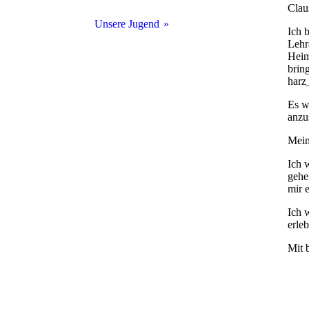
Clau
Anangeln 2026
Unsere Jugend
Ich 
Lehr
Anangeln ´24
Der Jugendwart stellt sich vor
Heim
brin
harz
Gemeinschaftsangeln ´24
Termine Jugendgruppe
Es w
Fotogalerie 23/24
anzu
Mein
Ich 
gehe
mir 
Ich 
erle
Mit 