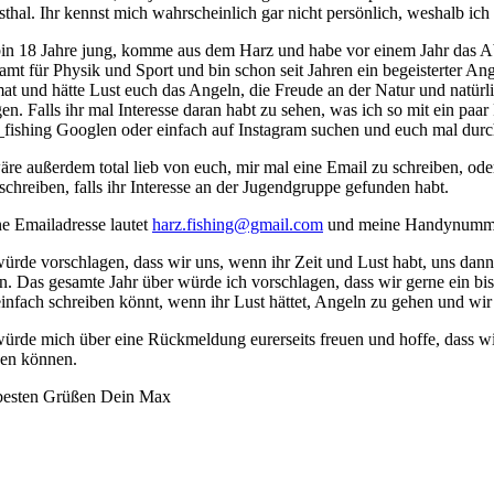
sthal. Ihr kennst mich wahrscheinlich gar nicht persönlich, weshalb ic
bin 18 Jahre jung, komme aus dem Harz und habe vor einem Jahr das Abi
amt für Physik und Sport und bin schon seit Jahren ein begeisterter Ang
at und hätte Lust euch das Angeln, die Freude an der Natur und natürl
gen. Falls ihr mal Interesse daran habt zu sehen, was ich so mit ein pa
_fishing Googlen oder einfach auf Instagram suchen und euch mal durc
äre außerdem total lieb von euch, mir mal eine Email zu schreiben, od
schreiben, falls ihr Interesse an der Jugendgruppe gefunden habt.
e Emailadresse lautet
harz.fishing@gmail.com
und meine Handynummer
würde vorschlagen, dass wir uns, wenn ihr Zeit und Lust habt, uns dan
n. Das gesamte Jahr über würde ich vorschlagen, dass wir gerne ein b
einfach schreiben könnt, wenn ihr Lust hättet, Angeln zu gehen und wir
würde mich über eine Rückmeldung eurerseits freuen und hoffe, dass w
ben können.
besten Grüßen Dein Max