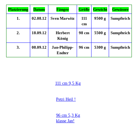
Platzierung
Datum
Fänger
Größe
Gewicht
Gewässer
1.
02.08.12
Sven Marwitz
111
9500 g
Sumpfteich
cm
2.
18.09.12
Herbert
98 cm
5500 g
Sumpfteich
König
3.
08.09.12
Jan-Philipp-
96 cm
5300 g
Sumpfteich
Endter
111 cm 9,5 Kg
Petri Heil !
96 cm 5,3 Kg
klasse Jan!