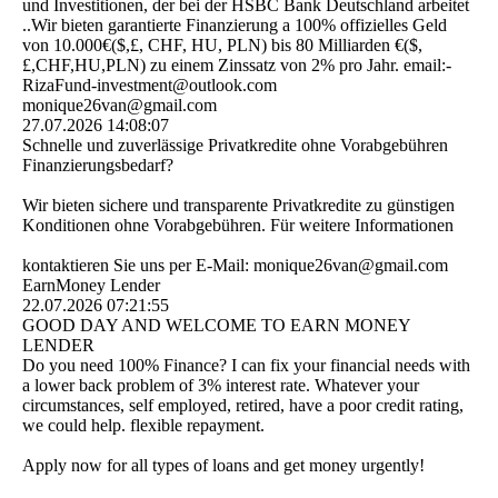
und Investitionen, der bei der HSBC Bank Deutschland arbeitet
..Wir bieten garantierte Finanzierung a 100% offizielles Geld
von 10.000€($,£, CHF, HU, PLN) bis 80 Milliarden €($,
£,CHF,HU,PLN) zu einem Zinssatz von 2% pro Jahr. email:­
RizaFund-­investment@­outlook.­com
monique26van@gmail.com
27.07.2026
14:08:07
Schnelle und zuverlässige Privatkredite ohne Vorabgebühren
Finanzierungsbedarf?
Wir bieten sichere und transparente Privatkredite zu günstigen
Konditionen ohne Vorabgebühren. Für weitere Informationen
kontaktieren Sie uns per E-Mail: monique26van@gmail.com
EarnMoney Lender
22.07.2026
07:21:55
GOOD DAY AND WELCOME TO EARN MONEY
LENDER
Do you need 100% Finance? I can fix your financial needs with
a lower back problem of 3% interest rate. Whatever your
circumstances, self employed, retired, have a poor credit rating,
we could help. flexible repayment.
Apply now for all types of loans and get money urgently!